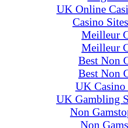
UK Online Cas
Casino Site
Meilleur 
Meilleur 
Best Non 
Best Non 
UK Casino
UK Gambling S
Non Gamstop
Non Gams